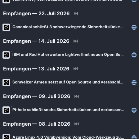
News
Bejonet
Empfangen — 22. Juli 2026
⏭
ComputerBase
BITblokes
FSFE News
Canonical schließt 3 schwerwiegende Sicherheitslücken in Snap
CANOX.NET
GNU/Linux.ch
Do-FOSS
Empfangen — 14. Juli 2026
⏭
Golem.de
Got tty
IBM und Red Hat erweitern Lightwell mit neuen Open Source Sicherheitsdiensten
Heise Open Source
Intux
Empfangen — 13. Juli 2026
⏭
Linux-Magazin
ITrig
LinuxCommunity
Schweizer Armee setzt auf Open Source und verabschiedet sich von Microsoft
Koflers Blog
Linuxnews.de
Linux Guides
Empfangen — 09. Juli 2026
⏭
Linux Umsteiger
Linux Umsteiger Kanal
Pi-hole schließt sechs Sicherheitslücken und verbessert die Netzwerkverwaltung
MichlFranken
My-IT-Brain
OSB Alliance
Empfangen — 08. Juli 2026
⏭
Soeren-Hentzschel.at
Pro-Linux News
Azure Linux 4.0 Vorabversion: Vom Cloud‑Werkzeug zum eigenen Server‑System
VNotes