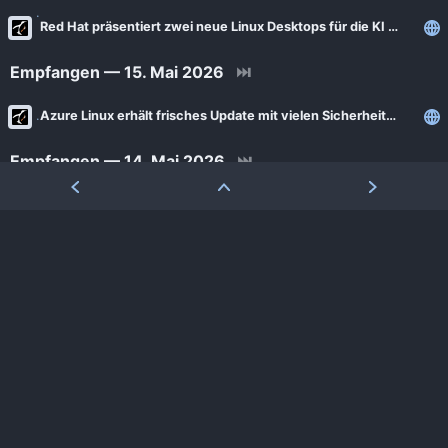
Red Hat präsentiert zwei neue Linux Desktops für die KI Ära
Empfangen — 15. Mai 2026
⏭
Azure Linux erhält frisches Update mit vielen Sicherheitskorrekturen
Empfangen — 14. Mai 2026
⏭
Nextcloud verifiziert auf Flathub: Ein wichtiger Schritt für Linux-Nutzer
Empfangen — 06. Mai 2026
⏭
Europas neue souveräne Cloud Offensive startet mit vier Großprojekten
Empfangen — 28. April 2026
⏭
Azure Linux vor möglichem Wechsel auf Fedora Basis
Empfangen — 22. April 2026
⏭