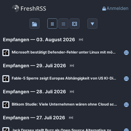
Anmelden
Über
FreshRSS
Empfangen — 03. August 2026
⏭
Haupt-Feeds
Microsoft bestätigt Defender-Fehler unter Linux mit möglichen Sicherheitsfolgen
Empfangen — 29. Juli 2026
⏭
Wichtige Feeds
Fable-5 Sperre zeigt Europas Abhängigkeit von US KI-Diensten
Favoriten (0)
Empfangen — 28. Juli 2026
⏭
Meine Labels
Bitkom Studie: Viele Unternehmen wären ohne Cloud schnell handlungsunfähig
Empfangen — 27. Juli 2026
⏭
Blogs
AdminForge
Jack Dorsey stellt Buzz als Open Source Alternative zu Slack vor