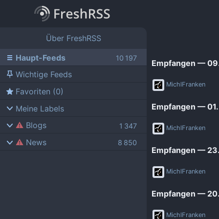
Über FreshRSS
Haupt-Feeds
Empfangen — 09.
Wichtige Feeds
MichlFranken
Favoriten (0)
Empfangen — 01. 
Meine Labels
Blogs
MichlFranken
News
AdminForge
Empfangen — 23.
ComputerBase
Bejonet
MichlFranken
FSFE News
BITblokes
Empfangen — 20.
GNU/Linux.ch
CANOX.NET
Golem.de
Do-FOSS
MichlFranken