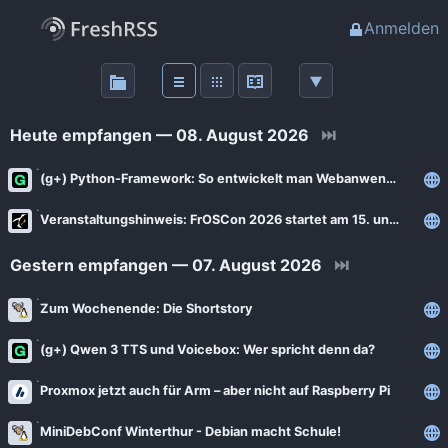
Anmelden
Über
FreshRSS
Heute empfangen — 08. August 2026
⏭
Haupt-Feeds
(g+) Python-Framework: So entwickelt man Webanwendungen mit Django
Veranstaltungshinweis: FrOSCon 2026 startet am 15. und 16. August
Wichtige Feeds
Gestern empfangen — 07. August 2026
⏭
Favoriten (0)
Zum Wochenende: Die Shortstory
Meine Labels
(g+) Qwen 3 TTS und Voicebox: Wer spricht denn da?
Proxmox jetzt auch für Arm – aber nicht auf Raspberry Pi
Blogs
MiniDebConf Winterthur - Debian macht Schule!
AdminForge