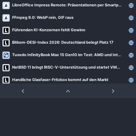
LibreOffice Impress Remote: Präsentationen per Smartphone steuern
FFmpeg 9.0: WebP rein, GIF raus
Führenden KI-Konzernen fehlt Gewinn
Bitkom-DESI-Index 2026: Deutschland belegt Platz 17
Tuxedo InfinityBook Max 15 Gen10 im Test: AMD und Intel im Linux-Schlagabtausch
NetBSD 11 bringt RISC-V-Unterstützung und startet VMs schneller
Handliche Glasfaser-Fritzbox kommt auf den Markt
Lazyjournal vereinfacht den Zugriff auf Log-Dateien
Pandoc feiert 20-jähriges Jubiläum
Arch Linux zieht die Notbremse nach Angriffen auf das AUR
RefluXFS: Linux-Lücke ermöglicht unbemerkte Root-Rechte