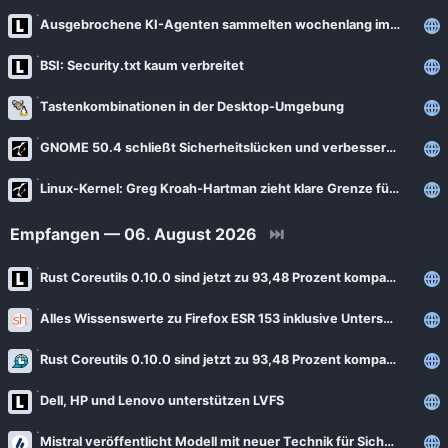
News
Bejonet
Ausgebrochene KI-Agenten sammelten wochenlang im Geheimen Hacking-Tipps
ComputerBase
BITblokes
BSI: Security.txt kaum verbreitet
FSFE News
CANOX.NET
Tastenkombinationen in der Desktop-Umgebung
GNU/Linux.ch
Do-FOSS
GNOME 50.4 schließt Sicherheitslücken und verbessert Stabilität des Desktops
Golem.de
Got tty
Heise Open Source
Linux-Kernel: Greg Kroah-Hartman zieht klare Grenze für KI-generierten Code
Intux
Linux-Magazin
Empfangen — 06. August 2026
⏭
ITrig
LinuxCommunity
Koflers Blog
Rust Coreutils 0.10.0 sind jetzt zu 93,48 Prozent kompatibel
Linuxnews.de
Linux Guides
Alles Wissenswerte zu Firefox ESR 153 inklusive Unterschiede zu Firefox 153
Linux Umsteiger
Linux Umsteiger Kanal
Rust Coreutils 0.10.0 sind jetzt zu 93,48 Prozent kompatibel
MichlFranken
My-IT-Brain
OSB Alliance
Dell, HP und Lenovo unterstützen LVFS
Soeren-Hentzschel.at
Pro-Linux News
Mistral veröffentlicht Modell mit neuer Technik für Sicherheitsklassifikationen
VNotes