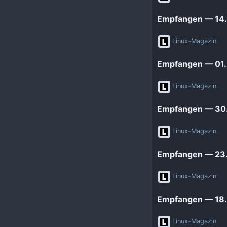
Heise Open Source
Got tty
Empfangen — 14. 
Linux-Magazin
Intux
Linux-Magazin
LinuxCommunity
ITrig
Empfangen — 01. 
Linuxnews.de
Koflers Blog
Linux Umsteiger
Linux Guides
Linux-Magazin
MichlFranken
Linux Umsteiger Kanal
Empfangen — 30.
OSB Alliance
My-IT-Brain
Linux-Magazin
Pro-Linux News
Soeren-Hentzschel.at
Empfangen — 23.
VNotes
Linux-Magazin
Empfangen — 18.
Linux-Magazin