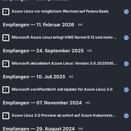
News
Bejonet
Azure Linux vor möglichem Wechsel auf Fedora Basis
ComputerBase
BITblokes
FSFE News
Empfangen — 11. Februar 2026
⏭
CANOX.NET
GNU/Linux.ch
Microsoft Azure Linux bringt HWE Kernel 6.12 und mehr Performance
Do-FOSS
Golem.de
Got tty
Empfangen — 24. September 2025
⏭
Heise Open Source
Intux
Microsoft aktualisiert Azure Linux: Version 3.0.20250910 bringt Kernel 6.12 LTS
Linux-Magazin
ITrig
LinuxCommunity
Empfangen — 10. Juli 2025
⏭
Koflers Blog
Linuxnews.de
Linux Guides
Microsoft veröffentlicht Juli Update für Azure Linux 3.0
Linux Umsteiger
Linux Umsteiger Kanal
Empfangen — 07. November 2024
⏭
MichlFranken
My-IT-Brain
Azure Linux 3.0 Preview ab sofort auf Azure Kubernetes Service v1.31 verfügbar
OSB Alliance
Soeren-Hentzschel.at
Pro-Linux News
Empfangen — 29. August 2024
⏭
VNotes