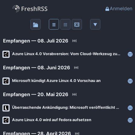
Anmelden
Über
FreshRSS
Empfangen — 08. Juli 2026
⏭
Haupt-Feeds
Azure Linux 4.0 Vorabversion: Vom Cloud‑Werkzeug zum eigenen Server‑System
Empfangen — 08. Juni 2026
⏭
Wichtige Feeds
Microsoft kündigt Azure Linux 4.0 Vorschau an
Favoriten (0)
Empfangen — 20. Mai 2026
⏭
Meine Labels
Überraschende Ankündigung: Microsoft veröffentlicht Azure Linux 4.0
Azure Linux 4.0 wird auf Fedora aufsetzen
Blogs
AdminForge
Empfangen — 28. April 2026
⏭