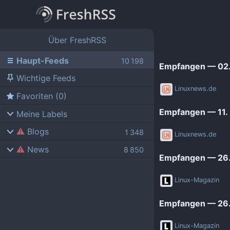
Über FreshRSS
Haupt-Feeds
Empfangen — 02.
Wichtige Feeds
Linuxnews.de
Favoriten (0)
Empfangen — 11.
Meine Labels
Blogs
Linuxnews.de
News
AdminForge
Empfangen — 26.
ComputerBase
Bejonet
Linux-Magazin
FSFE News
BITblokes
Empfangen — 26
GNU/Linux.ch
CANOX.NET
Golem.de
Do-FOSS
Linux-Magazin