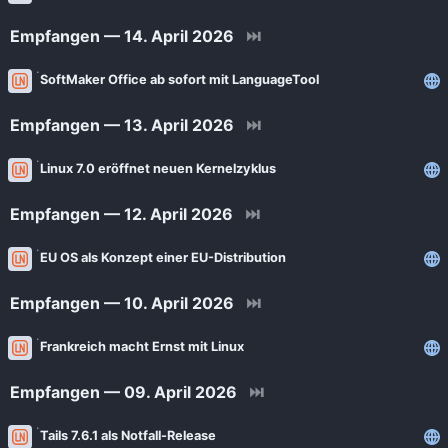
News
Bejonet
Empfangen — 14. April 2026
⏭
ComputerBase
BITblokes
SoftMaker Office ab sofort mit LanguageTool
FSFE News
CANOX.NET
GNU/Linux.ch
Empfangen — 13. April 2026
⏭
Do-FOSS
Golem.de
Got tty
Linux 7.0 eröffnet neuen Kernelzyklus
Heise Open Source
Intux
Empfangen — 12. April 2026
⏭
Linux-Magazin
ITrig
LinuxCommunity
EU OS als Konzept einer EU-Distribution
Koflers Blog
Linuxnews.de
Empfangen — 10. April 2026
⏭
Linux Guides
Linux Umsteiger
Linux Umsteiger Kanal
Frankreich macht Ernst mit Linux
MichlFranken
My-IT-Brain
Empfangen — 09. April 2026
⏭
OSB Alliance
Soeren-Hentzschel.at
Pro-Linux News
Tails 7.6.1 als Notfall-Release
VNotes