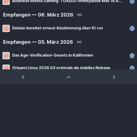
Business Meets Gaming: TUXEDO InfinityBook Max 16 AMD
Empfangen — 06. März 2026
⏭
Debian bereitet erneut Abstimmung über KI vor
Empfangen — 05. März 2026
⏭
Das Age-Verification-Gesetz in Kalifornien
Origami Linux 2026.03 erstmals als stabiles Release
Empfangen — 04. März 2026
⏭
Mit zRAM den Arbeitsspeicher besser nutzen
Empfangen — 03. März 2026
⏭
GrapheneOS bald auch auf Motorola
BorgBase stellt Vykar vor: Neuer Ansatz für Borg-Backups