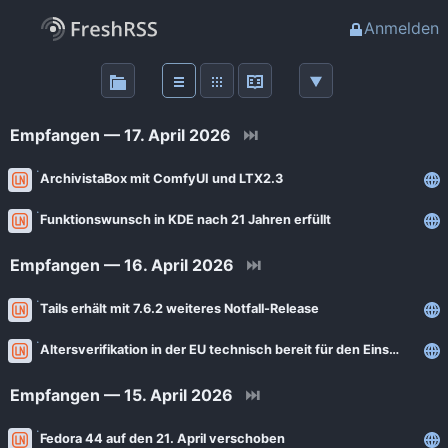
Anmelden
Über
FreshRSS
Empfangen — 17. April 2026
⏭
Haupt-Feeds
ArchivistaBox mit ComfyUI und LTX2.3
Funktionswunsch in KDE nach 21 Jahren erfüllt
Wichtige Feeds
Empfangen — 16. April 2026
⏭
Favoriten (0)
Tails erhält mit 7.6.2 weiteres Notfall-Release
Meine Labels
Altersverifikation in der EU technisch bereit für den Einsatz
Empfangen — 15. April 2026
⏭
Blogs
AdminForge
Fedora 44 auf den 21. April verschoben