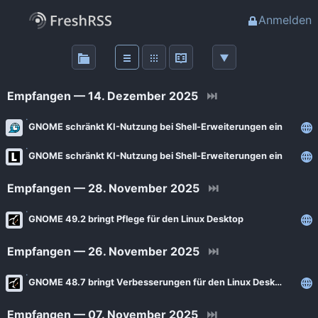
Anmelden
Über
FreshRSS
Empfangen — 14. Dezember 2025
⏭
Haupt-Feeds
GNOME schränkt KI-Nutzung bei Shell-Erweiterungen ein
GNOME schränkt KI-Nutzung bei Shell-Erweiterungen ein
Wichtige Feeds
Empfangen — 28. November 2025
⏭
Favoriten (0)
GNOME 49.2 bringt Pflege für den Linux Desktop
Meine Labels
Empfangen — 26. November 2025
⏭
GNOME 48.7 bringt Verbesserungen für den Linux Desktop
Blogs
AdminForge
Empfangen — 07. November 2025
⏭