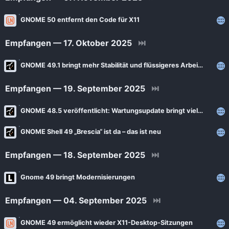
News
Bejonet
GNOME 50 entfernt den Code für X11
ComputerBase
BITblokes
FSFE News
Empfangen — 17. Oktober 2025
⏭
CANOX.NET
GNU/Linux.ch
GNOME 49.1 bringt mehr Stabilität und flüssigeres Arbeiten auf dem Desktop
Do-FOSS
Golem.de
Got tty
Empfangen — 19. September 2025
⏭
Heise Open Source
Intux
GNOME 48.5 veröffentlicht: Wartungsupdate bringt viele Detailverbesserungen
Linux-Magazin
ITrig
LinuxCommunity
GNOME Shell 49 „Brescia“ ist da – das ist neu
Koflers Blog
Linuxnews.de
Empfangen — 18. September 2025
⏭
Linux Guides
Linux Umsteiger
Linux Umsteiger Kanal
Gnome 49 bringt Modernisierungen
MichlFranken
My-IT-Brain
Empfangen — 04. September 2025
⏭
OSB Alliance
Soeren-Hentzschel.at
Pro-Linux News
GNOME 49 ermöglicht wieder X11-Desktop-Sitzungen
VNotes