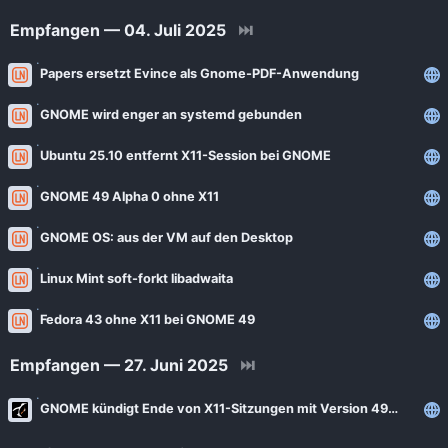
Empfangen — 04. Juli 2025
⏭
Papers ersetzt Evince als Gnome-PDF-Anwendung
GNOME wird enger an systemd gebunden
Ubuntu 25.10 entfernt X11-Session bei GNOME
GNOME 49 Alpha 0 ohne X11
GNOME OS: aus der VM auf den Desktop
Linux Mint soft-forkt libadwaita
Fedora 43 ohne X11 bei GNOME 49
Empfangen — 27. Juni 2025
⏭
GNOME kündigt Ende von X11-Sitzungen mit Version 49 an