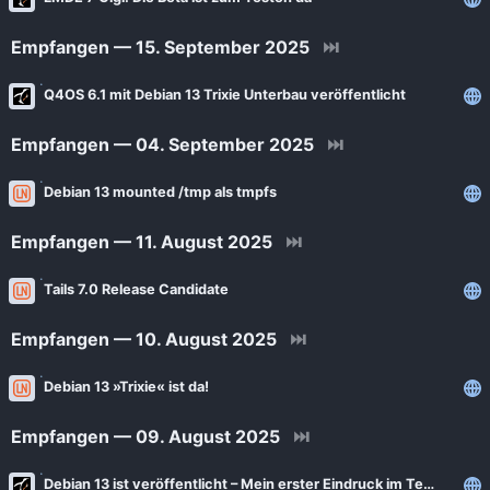
News
Bejonet
Empfangen — 15. September 2025
⏭
ComputerBase
BITblokes
FSFE News
Q4OS 6.1 mit Debian 13 Trixie Unterbau veröffentlicht
CANOX.NET
GNU/Linux.ch
Do-FOSS
Empfangen — 04. September 2025
⏭
Golem.de
Got tty
Debian 13 mounted /tmp als tmpfs
Heise Open Source
Intux
Empfangen — 11. August 2025
⏭
Linux-Magazin
ITrig
LinuxCommunity
Tails 7.0 Release Candidate
Koflers Blog
Linuxnews.de
Linux Guides
Empfangen — 10. August 2025
⏭
Linux Umsteiger
Linux Umsteiger Kanal
Debian 13 »Trixie« ist da!
MichlFranken
My-IT-Brain
OSB Alliance
Empfangen — 09. August 2025
⏭
Soeren-Hentzschel.at
Pro-Linux News
Debian 13 ist veröffentlicht – Mein erster Eindruck im Test!
VNotes