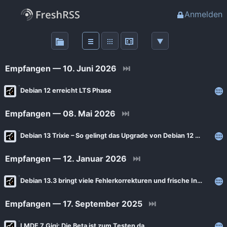
Anmelden
Über
FreshRSS
Empfangen — 10. Juni 2026
⏭
Haupt-Feeds
Debian 12 erreicht LTS Phase
Empfangen — 08. Mai 2026
⏭
Wichtige Feeds
Debian 13 Trixie – So gelingt das Upgrade von Debian 12 Bookworm
Favoriten (0)
Empfangen — 12. Januar 2026
⏭
Meine Labels
Debian 13.3 bringt viele Fehlerkorrekturen und frische Installationsmedien
Empfangen — 17. September 2025
⏭
Blogs
AdminForge
LMDE 7 Gigi: Die Beta ist zum Testen da