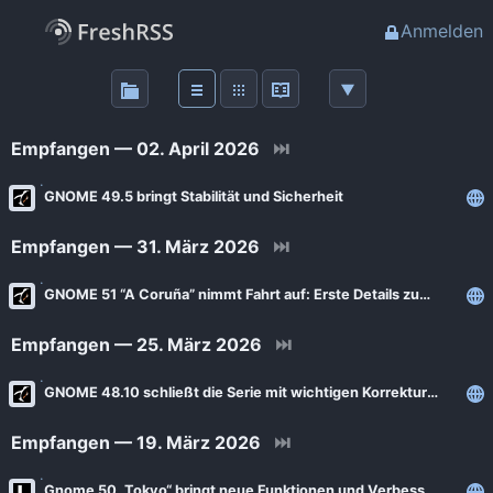
Anmelden
Über
FreshRSS
Empfangen — 02. April 2026
⏭
Haupt-Feeds
GNOME 49.5 bringt Stabilität und Sicherheit
Empfangen — 31. März 2026
⏭
Wichtige Feeds
GNOME 51 “A Coruña” nimmt Fahrt auf: Erste Details zum nächsten großen Desktop
Favoriten (0)
Empfangen — 25. März 2026
⏭
Meine Labels
GNOME 48.10 schließt die Serie mit wichtigen Korrekturen ab
Empfangen — 19. März 2026
⏭
Blogs
AdminForge
Gnome 50 „Tokyo“ bringt neue Funktionen und Verbesserungen