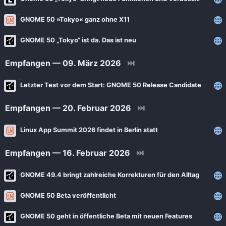
News
Bejonet
GNOME 50 »Tokyo« ganz ohne X11
ComputerBase
BITblokes
GNOME 50 „Tokyo“ ist da. Das ist neu
FSFE News
CANOX.NET
GNU/Linux.ch
Empfangen — 09. März 2026
⏭
Do-FOSS
Golem.de
Got tty
Letzter Test vor dem Start: GNOME 50 Release Candidate
Heise Open Source
Intux
Empfangen — 20. Februar 2026
⏭
Linux-Magazin
ITrig
LinuxCommunity
Linux App Summit 2026 findet in Berlin statt
Koflers Blog
Linuxnews.de
Empfangen — 16. Februar 2026
⏭
Linux Guides
Linux Umsteiger
Linux Umsteiger Kanal
GNOME 49.4 bringt zahlreiche Korrekturen für den Alltag
MichlFranken
My-IT-Brain
GNOME 50 Beta veröffentlicht
OSB Alliance
Soeren-Hentzschel.at
GNOME 50 geht in öffentliche Beta mit neuen Features
Pro-Linux News
VNotes