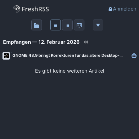
Anmelden
Über
FreshRSS
Empfangen — 12. Februar 2026
⏭
Haupt-Feeds
GNOME 48.9 bringt Korrekturen für das ältere Desktop‑Release
Wichtige Feeds
Es gibt keine weiteren Artikel
Favoriten (0)
Meine Labels
Blogs
AdminForge