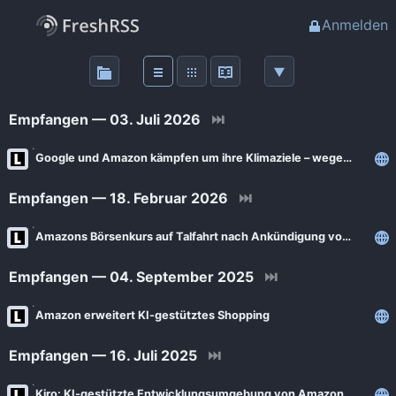
Anmelden
Über
FreshRSS
Empfangen — 03. Juli 2026
⏭
Haupt-Feeds
Google und Amazon kämpfen um ihre Klimaziele – wegen KI
Empfangen — 18. Februar 2026
⏭
Wichtige Feeds
Amazons Börsenkurs auf Talfahrt nach Ankündigung von Rekord-Investitionen in KI
Favoriten (0)
Empfangen — 04. September 2025
⏭
Meine Labels
Amazon erweitert KI-gestütztes Shopping
Empfangen — 16. Juli 2025
⏭
Blogs
AdminForge
Kiro: KI-gestützte Entwicklungsumgebung von Amazon verfügbar