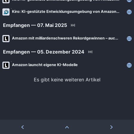
News
Bejonet
Kiro: KI-gestützte Entwicklungsumgebung von Amazon verfügbar
ComputerBase
BITblokes
FSFE News
Empfangen — 07. Mai 2025
⏭
CANOX.NET
GNU/Linux.ch
Amazon mit milliardenschweren Rekordgewinnen – auch dank KI
Do-FOSS
Golem.de
Got tty
Empfangen — 05. Dezember 2024
⏭
Heise Open Source
Intux
Amazon launcht eigene KI-Modelle
Linux-Magazin
ITrig
LinuxCommunity
Es gibt keine weiteren Artikel
Koflers Blog
Linuxnews.de
Linux Guides
Linux Umsteiger
Linux Umsteiger Kanal
MichlFranken
My-IT-Brain
OSB Alliance
Soeren-Hentzschel.at
Pro-Linux News
VNotes