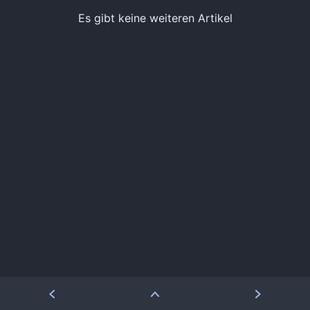
News
Bejonet
Es gibt keine weiteren Artikel
ComputerBase
BITblokes
FSFE News
CANOX.NET
GNU/Linux.ch
Do-FOSS
Golem.de
Got tty
Heise Open Source
Intux
Linux-Magazin
ITrig
LinuxCommunity
Koflers Blog
Linuxnews.de
Linux Guides
Linux Umsteiger
Linux Umsteiger Kanal
MichlFranken
My-IT-Brain
OSB Alliance
Soeren-Hentzschel.at
Pro-Linux News
VNotes