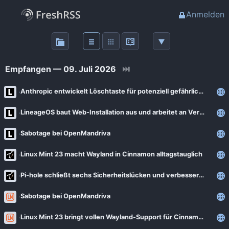
Anmelden
Über
FreshRSS
Empfangen — 09. Juli 2026
⏭
Haupt-Feeds
Anthropic entwickelt Löschtaste für potenziell gefährliches Wissen
LineageOS baut Web-Installation aus und arbeitet an Version 24
Wichtige Feeds
Sabotage bei OpenMandriva
Favoriten (0)
Linux Mint 23 macht Wayland in Cinnamon alltagstauglich
Meine Labels
Pi-hole schließt sechs Sicherheitslücken und verbessert die Netzwerkverwaltung
Sabotage bei OpenMandriva
Blogs
Linux Mint 23 bringt vollen Wayland-Support für Cinnamon
AdminForge