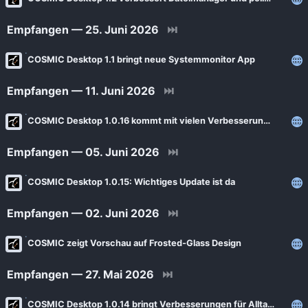
News
Bejonet
Empfangen — 25. Juni 2026
⏭
ComputerBase
BITblokes
FSFE News
COSMIC Desktop 1.1 bringt neue Systemmonitor App
CANOX.NET
GNU/Linux.ch
Do-FOSS
Empfangen — 11. Juni 2026
⏭
Golem.de
Got tty
COSMIC Desktop 1.0.16 kommt mit vielen Verbesserungen
Heise Open Source
Intux
Empfangen — 05. Juni 2026
⏭
Linux-Magazin
ITrig
LinuxCommunity
COSMIC Desktop 1.0.15: Wichtiges Update ist da
Koflers Blog
Linuxnews.de
Linux Guides
Empfangen — 02. Juni 2026
⏭
Linux Umsteiger
Linux Umsteiger Kanal
COSMIC zeigt Vorschau auf Frosted‑Glass Design
MichlFranken
My-IT-Brain
OSB Alliance
Empfangen — 27. Mai 2026
⏭
Soeren-Hentzschel.at
Pro-Linux News
COSMIC Desktop 1.0.14 bringt Verbesserungen für Alltag und Gaming
VNotes