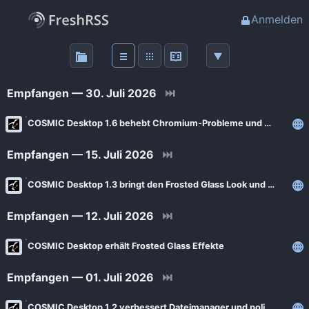
Anmelden
Über
FreshRSS
Empfangen — 30. Juli 2026
⏭
Haupt-Feeds
COSMIC Desktop 1.6 behebt Chromium-Probleme und optimiert den Desktop
Empfangen — 15. Juli 2026
⏭
Wichtige Feeds
COSMIC Desktop 1.3 bringt den Frosted Glass Look und viele Verbesserungen
Favoriten (0)
Empfangen — 12. Juli 2026
⏭
Meine Labels
COSMIC Desktop erhält Frosted Glass Effekte
Empfangen — 01. Juli 2026
⏭
Blogs
AdminForge
COSMIC Desktop 1.2 verbessert Dateimanager und poliert den Desktop