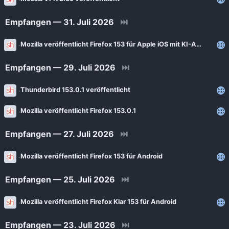
News
Bejonet
Empfangen — 31. Juli 2026
⏭
ComputerBase
BITblokes
FSFE News
Mozilla veröffentlicht Firefox 153 für Apple iOS mit KI-Assistent in den USA
CANOX.NET
GNU/Linux.ch
Do-FOSS
Empfangen — 29. Juli 2026
⏭
Golem.de
Got tty
Thunderbird 153.0.1 veröffentlicht
Heise Open Source
Intux
Mozilla veröffentlicht Firefox 153.0.1
Linux-Magazin
ITrig
LinuxCommunity
Empfangen — 27. Juli 2026
⏭
Koflers Blog
Linuxnews.de
Linux Guides
Mozilla veröffentlicht Firefox 153 für Android
Linux Umsteiger
Linux Umsteiger Kanal
Empfangen — 25. Juli 2026
⏭
MichlFranken
My-IT-Brain
Mozilla veröffentlicht Firefox Klar 153 für Android
OSB Alliance
Soeren-Hentzschel.at
Pro-Linux News
Empfangen — 23. Juli 2026
⏭
VNotes