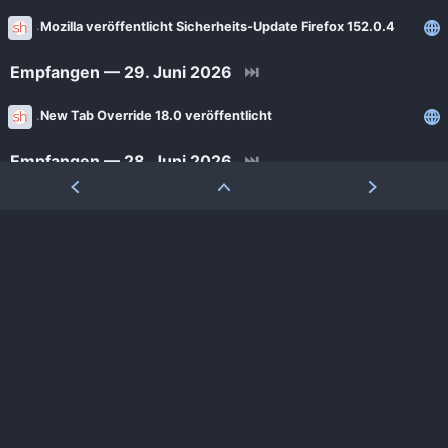
Mozilla veröffentlicht Sicherheits-Update Firefox 152.0.4
Empfangen — 29. Juni 2026
⏭
New Tab Override 18.0 veröffentlicht
Empfangen — 28. Juni 2026
⏭
Thunderbird 20 für Android veröffentlicht
Empfangen — 27. Juni 2026
⏭
Mozilla veröffentlicht Common Voice 26
Website-Builder: Mozilla bringt Solo 2.3
Empfangen — 25. Juni 2026
⏭
Mozilla veröffentlicht Firefox 152.0.3