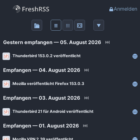
Anmelden
Über
FreshRSS
Gestern empfangen — 05. August 2026
⏭
Haupt-Feeds
Thunderbird 153.0.2 veröffentlicht
Empfangen — 04. August 2026
⏭
Wichtige Feeds
Mozilla veröffentlicht Firefox 153.0.3
Favoriten (0)
Empfangen — 03. August 2026
⏭
Meine Labels
Thunderbird 21 für Android veröffentlicht
Empfangen — 01. August 2026
⏭
Blogs
AdminForge
Mozilla VPN 2.39 veröffentlicht