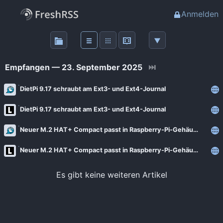
Anmelden
Über
FreshRSS
Empfangen — 23. September 2025
⏭
Haupt-Feeds
DietPi 9.17 schraubt am Ext3- und Ext4-Journal
DietPi 9.17 schraubt am Ext3- und Ext4-Journal
Wichtige Feeds
Neuer M.2 HAT+ Compact passt in Raspberry-Pi-Gehäuse
Favoriten (0)
Neuer M.2 HAT+ Compact passt in Raspberry-Pi-Gehäuse
Meine Labels
Es gibt keine weiteren Artikel
Blogs
AdminForge