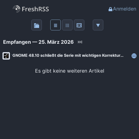
Anmelden
Über
FreshRSS
Empfangen — 25. März 2026
⏭
Haupt-Feeds
GNOME 48.10 schließt die Serie mit wichtigen Korrekturen ab
Wichtige Feeds
Es gibt keine weiteren Artikel
Favoriten (0)
Meine Labels
Blogs
AdminForge