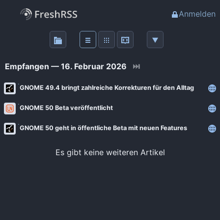
Anmelden
Über
FreshRSS
Empfangen — 16. Februar 2026
⏭
Haupt-Feeds
GNOME 49.4 bringt zahlreiche Korrekturen für den Alltag
GNOME 50 Beta veröffentlicht
Wichtige Feeds
GNOME 50 geht in öffentliche Beta mit neuen Features
Favoriten (0)
Es gibt keine weiteren Artikel
Meine Labels
Blogs
AdminForge