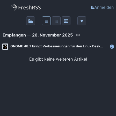
Anmelden
Über
FreshRSS
Empfangen — 26. November 2025
⏭
Haupt-Feeds
GNOME 48.7 bringt Verbesserungen für den Linux Desktop
Wichtige Feeds
Es gibt keine weiteren Artikel
Favoriten (0)
Meine Labels
Blogs
AdminForge