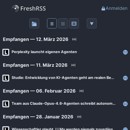
Anmelden
Über
FreshRSS
Empfangen — 12. März 2026
⏭
Haupt-Feeds
Perplexity launcht eigenen Agenten
Empfangen — 11. März 2026
⏭
Wichtige Feeds
Studie: Entwicklung von KI-Agenten geht am realen Bedarf vorbei
Favoriten (0)
Empfangen — 06. Februar 2026
⏭
Meine Labels
Team aus Claude-Opus-4.6-Agenten schreibt autonom C-Compiler in Rust
Empfangen — 28. Januar 2026
⏭
Blogs
AdminForge
Wissenschaftler glaubt, LLMs werden niemals zuverlässige Agenten