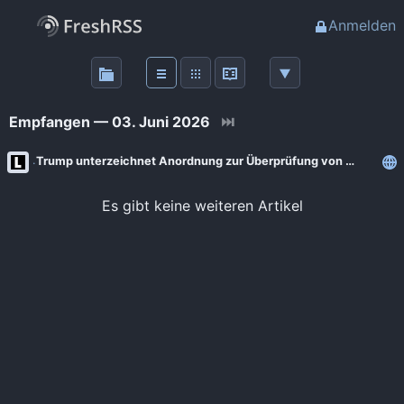
Anmelden
Über
FreshRSS
Empfangen — 03. Juni 2026
⏭
Haupt-Feeds
Trump unterzeichnet Anordnung zur Überprüfung von KI-Modellen
Wichtige Feeds
Es gibt keine weiteren Artikel
Favoriten (0)
Meine Labels
Blogs
AdminForge