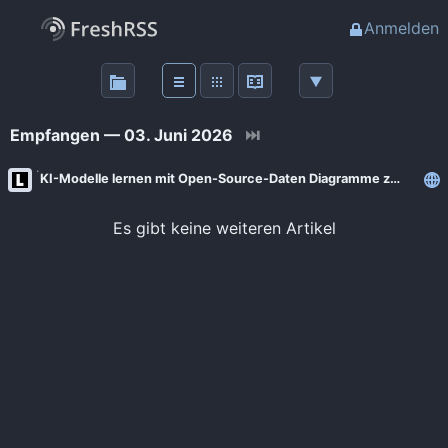
Anmelden
Über
FreshRSS
Empfangen — 03. Juni 2026
⏭
Haupt-Feeds
KI-Modelle lernen mit Open-Source-Daten Diagramme zu lesen
Wichtige Feeds
Es gibt keine weiteren Artikel
Favoriten (0)
Meine Labels
Blogs
AdminForge