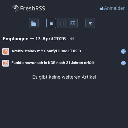
Anmelden
Über
FreshRSS
Empfangen — 17. April 2026
⏭
Haupt-Feeds
ArchivistaBox mit ComfyUI und LTX2.3
Funktionswunsch in KDE nach 21 Jahren erfüllt
Wichtige Feeds
Es gibt keine weiteren Artikel
Favoriten (0)
Meine Labels
Blogs
AdminForge