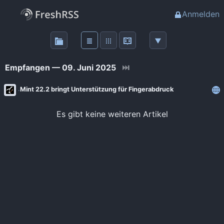
Anmelden
Über
FreshRSS
Empfangen — 09. Juni 2025
⏭
Haupt-Feeds
Mint 22.2 bringt Unterstützung für Fingerabdruck
Wichtige Feeds
Es gibt keine weiteren Artikel
Favoriten (0)
Meine Labels
Blogs
AdminForge