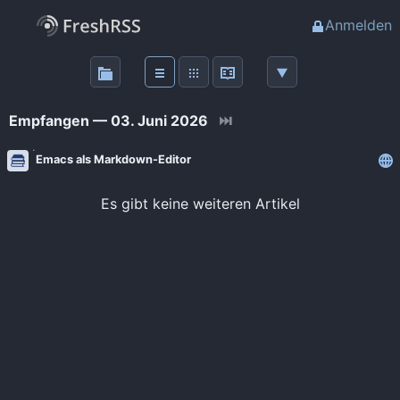
Anmelden
Über
FreshRSS
Empfangen — 03. Juni 2026
⏭
Haupt-Feeds
Emacs als Markdown-Editor
Wichtige Feeds
Es gibt keine weiteren Artikel
Favoriten (0)
Meine Labels
Blogs
AdminForge