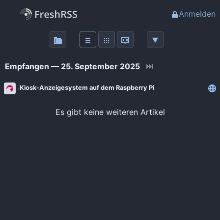
Anmelden
Über
FreshRSS
Empfangen — 25. September 2025
⏭
Haupt-Feeds
Kiosk-Anzeigesystem auf dem Raspberry Pi
Wichtige Feeds
Es gibt keine weiteren Artikel
Favoriten (0)
Meine Labels
Blogs
AdminForge