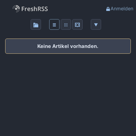
Anmelden
Über
FreshRSS
Keine Artikel vorhanden.
Haupt-Feeds
Wichtige Feeds
Favoriten (0)
Meine Labels
Blogs
AdminForge