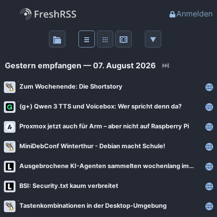
Anmelden
Über
FreshRSS
Gestern empfangen — 07. August 2026
⏭
Haupt-Feeds
Zum Wochenende: Die Shortstory
(g+) Qwen 3 TTS und Voicebox: Wer spricht denn da?
Wichtige Feeds
Proxmox jetzt auch für Arm – aber nicht auf Raspberry Pi
Favoriten (0)
MiniDebConf Winterthur - Debian macht Schule!
Meine Labels
Ausgebrochene KI-Agenten sammelten wochenlang im Geheimen Hacking-Tipps
BSI: Security.txt kaum verbreitet
Blogs
Tastenkombinationen in der Desktop-Umgebung
AdminForge