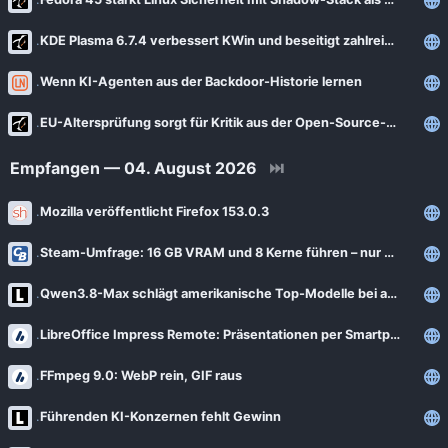
KDE Plasma 6.7.4 verbessert KWin und beseitigt zahlreiche Desktop-Probleme
Wenn KI-Agenten aus der Backdoor-Historie lernen
EU-Altersprüfung sorgt für Kritik aus der Open-Source-Community
Empfangen — 04. August 2026
⏭
Mozilla veröffentlicht Firefox 153.0.3
Steam-Umfrage: 16 GB VRAM und 8 Kerne führen – nur nicht auf dem PC
Qwen3.8-Max schlägt amerikanische Top-Modelle bei agentischer Computernutzung
LibreOffice Impress Remote: Präsentationen per Smartphone steuern
FFmpeg 9.0: WebP rein, GIF raus
Führenden KI-Konzernen fehlt Gewinn