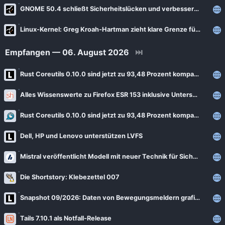
News
GNOME 50.4 schließt Sicherheitslücken und verbessert Stabilität des Desktops
Bejonet
ComputerBase
BITblokes
Linux-Kernel: Greg Kroah-Hartman zieht klare Grenze für KI-generierten Code
FSFE News
CANOX.NET
Empfangen — 06. August 2026
⏭
GNU/Linux.ch
Do-FOSS
Rust Coreutils 0.10.0 sind jetzt zu 93,48 Prozent kompatibel
Golem.de
Got tty
Heise Open Source
Alles Wissenswerte zu Firefox ESR 153 inklusive Unterschiede zu Firefox 153
Intux
Linux-Magazin
Rust Coreutils 0.10.0 sind jetzt zu 93,48 Prozent kompatibel
ITrig
LinuxCommunity
Koflers Blog
Dell, HP und Lenovo unterstützen LVFS
Linuxnews.de
Linux Guides
Mistral veröffentlicht Modell mit neuer Technik für Sicherheitsklassifikationen
Linux Umsteiger
Linux Umsteiger Kanal
Die Shortstory: Klebezettel 007
MichlFranken
My-IT-Brain
Snapshot 09/2026: Daten von Bewegungsmeldern grafisch auswerten
OSB Alliance
Soeren-Hentzschel.at
Pro-Linux News
Tails 7.10.1 als Notfall-Release
VNotes