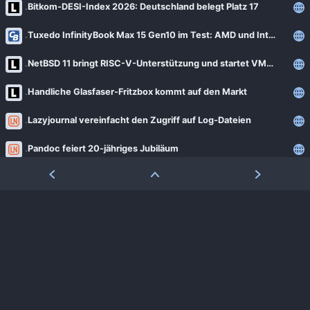
Bitkom-DESI-Index 2026: Deutschland belegt Platz 17
Tuxedo InfinityBook Max 15 Gen10 im Test: AMD und Intel im Linux-Schlagabtausch
NetBSD 11 bringt RISC-V-Unterstützung und startet VMs schneller
Handliche Glasfaser-Fritzbox kommt auf den Markt
Lazyjournal vereinfacht den Zugriff auf Log-Dateien
Pandoc feiert 20-jähriges Jubiläum
Arch Linux zieht die Notbremse nach Angriffen auf das AUR
RefluXFS: Linux-Lücke ermöglicht unbemerkte Root-Rechte
Fedora 45 erhält schlanken GRUB-Bootloader für vertrauliche VMs
Empfangen — 03. August 2026
⏭
Thunderbird 21 für Android veröffentlicht