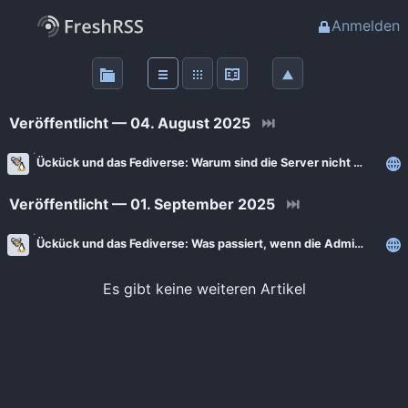
Anmelden
Über
FreshRSS
Veröffentlicht — 04. August 2025
⏭
Haupt-Feeds
Ückück und das Fediverse: Warum sind die Server nicht offen?
Veröffentlicht — 01. September 2025
⏭
Wichtige Feeds
Ückück und das Fediverse: Was passiert, wenn die Administration weg ist?
Favoriten (0)
Es gibt keine weiteren Artikel
Meine Labels
Blogs
AdminForge