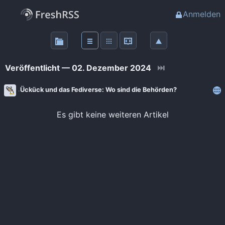
Anmelden
Über
FreshRSS
Veröffentlicht — 02. Dezember 2024
⏭
Haupt-Feeds
Ückück und das Fediverse: Wo sind die Behörden?
Wichtige Feeds
Es gibt keine weiteren Artikel
Favoriten (0)
Meine Labels
Blogs
AdminForge