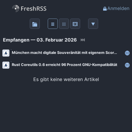
Anmelden
Über
FreshRSS
Empfangen — 03. Februar 2026
⏭
Haupt-Feeds
München macht digitale Souveränität mit eigenem Score messbar
Rust Coreutils 0.6 erreicht 96 Prozent GNU-Kompatibilität
Wichtige Feeds
Es gibt keine weiteren Artikel
Favoriten (0)
Meine Labels
Blogs
AdminForge