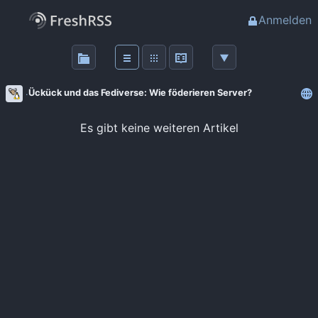
Anmelden
Über
FreshRSS
Ückück und das Fediverse: Wie föderieren Server?
Haupt-Feeds
Es gibt keine weiteren Artikel
Wichtige Feeds
Favoriten (0)
Meine Labels
Blogs
AdminForge