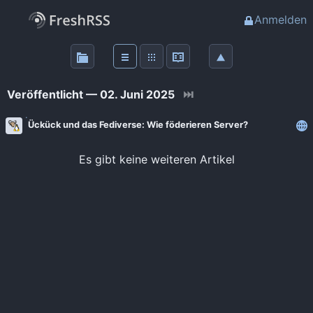
Anmelden
Über
FreshRSS
Veröffentlicht — 02. Juni 2025
⏭
Haupt-Feeds
Ückück und das Fediverse: Wie föderieren Server?
Wichtige Feeds
Es gibt keine weiteren Artikel
Favoriten (0)
Meine Labels
Blogs
AdminForge