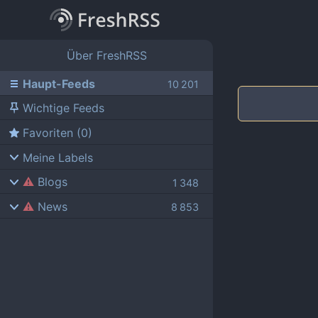
Über FreshRSS
Haupt-Feeds
Wichtige Feeds
Favoriten (0)
Meine Labels
Blogs
News
AdminForge
ComputerBase
Bejonet
FSFE News
BITblokes
GNU/Linux.ch
CANOX.NET
Golem.de
Do-FOSS