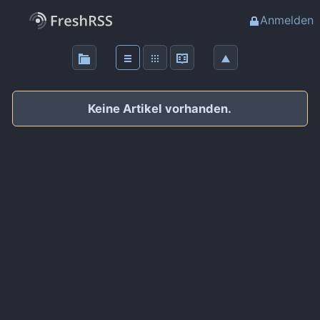
Anmelden
Über
FreshRSS
Keine Artikel vorhanden.
Haupt-Feeds
Wichtige Feeds
Favoriten (0)
Meine Labels
Blogs
AdminForge