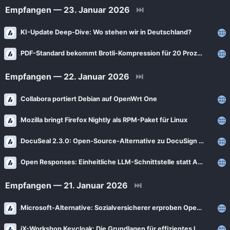
Empfangen — 23. Januar 2026
⏭
KI-Update Deep-Dive: Wo stehen wir in Deutschland?
PDF-Standard bekommt Brotli-Kompression für 20 Prozent kleinere Dateien
Empfangen — 22. Januar 2026
⏭
Collabora portiert Debian auf OpenWrt One
Mozilla bringt Firefox Nightly als RPM-Paket für Linux
DocuSeal 2.3.0: Open-Source-Alternative zu DocuSign mit KI-Features
Open Responses: Einheitliche LLM-Schnittstelle statt Adapter-Chaos
Empfangen — 21. Januar 2026
⏭
Microsoft-Alternative: Sozialversicherer erproben OpenDesk für den Ernstfall
iX-Workshop Keycloak: Die Grundlagen für effizientes IAM und SSO