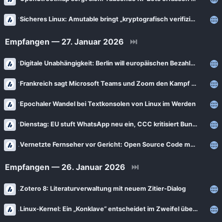
Sicheres Linux: Amutable bringt „kryptografisch verifizierbare Integrität“
Empfangen — 27. Januar 2026
⏭
Digitale Unabhängigkeit: Berlin will europäischen Bezahldienst Wero einführen
Frankreich sagt Microsoft Teams und Zoom den Kampf an
Epochaler Wandel bei Textkonsolen von Linux im Werden
Dienstag: EU stuft WhatsApp neu ein, CCC kritisiert Bundesjustizministerium
Vernetzte Fernseher vor Gericht: Open Source Code muss nicht installierbar sein
Empfangen — 26. Januar 2026
⏭
Zotero 8: Literaturverwaltung mit neuem Zitier-Dialog
Linux-Kernel: Ein „Konklave“ entscheidet im Zweifel über die neue Leitung