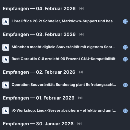
News
Bejonet
Empfangen — 04. Februar 2026
⏭
ComputerBase
BITblokes
LibreOffice 26.2: Schneller, Markdown-Support und bessere Office-Kompatibilität
FSFE News
CANOX.NET
Empfangen — 03. Februar 2026
⏭
GNU/Linux.ch
Do-FOSS
Golem.de
München macht digitale Souveränität mit eigenem Score messbar
Got tty
Heise Open Source
Intux
Rust Coreutils 0.6 erreicht 96 Prozent GNU-Kompatibilität
Linux-Magazin
ITrig
Empfangen — 02. Februar 2026
⏭
LinuxCommunity
Koflers Blog
Linuxnews.de
Operation Souveränität: Bundestag plant Befreiungsschlag von Microsoft & Co.
Linux Guides
Linux Umsteiger
Empfangen — 01. Februar 2026
⏭
Linux Umsteiger Kanal
MichlFranken
My-IT-Brain
iX-Workshop: Linux-Server absichern – effektiv und umfassend
OSB Alliance
Soeren-Hentzschel.at
Empfangen — 30. Januar 2026
⏭
Pro-Linux News
VNotes