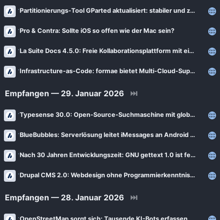
Partitionierungs-Tool GParted aktualisiert: stabiler und zuverlässiger
Pro & Contra: Sollte iOS so offen wie der Mac sein?
La Suite Docs 4.5.0: Freie Kollaborationsplattform mit einfachem DOCX-Import
Infrastructure-as-Code: formae bietet Multi-Cloud-Support und Entwickler-SDK
Empfangen — 29. Januar 2026
⏭
Typesense 30.0: Open-Source-Suchmaschine mit globalen Kuratierungsregeln
BlueBubbles: Serverlösung leitet iMessages an Android weiter
Nach 30 Jahren Entwicklungszeit: GNU gettext 1.0 ist fertig
Drupal CMS 2.0: Webdesign ohne Programmierkenntnisse
Empfangen — 28. Januar 2026
⏭
OpenStreetMap sorgt sich: Tausende KI-Bots erfassen Daten