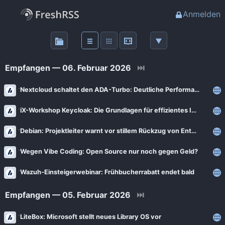
Anmelden
Über
FreshRSS
Empfangen — 06. Februar 2026
⏭
Haupt-Feeds
Nextcloud schaltet den ADA-Turbo: Deutliche Performance-Verbesserungen kommen
iX-Workshop Keycloak: Die Grundlagen für effizientes IAM und SSO
Wichtige Feeds
Debian: Projektleiter warnt vor stillem Rückzug von Entwicklern
Favoriten (0)
Wegen Vibe Coding: Open Source nur noch gegen Geld?
Meine Labels
Wazuh-Einsteigerwebinar: Frühbucherrabatt endet bald
Empfangen — 05. Februar 2026
⏭
Blogs
LiteBox: Microsoft stellt neues Library OS vor
AdminForge