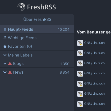
Über FreshRSS
Haupt-Feeds
Vom Benutzer ge
Wichtige Feeds
GNU/Linux.ch
Favoriten (0)
GNU/Linux.ch
Meine Labels
Blogs
GNU/Linux.ch
News
AdminForge
GNU/Linux.ch
ComputerBase
Bejonet
GNU/Linux.ch
FSFE News
BITblokes
GNU/Linux.ch
GNU/Linux.ch
CANOX.NET
GNU/Linux.ch
Golem.de
Do-FOSS