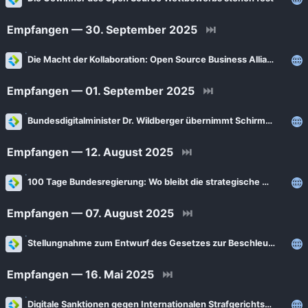
News
Bejonet
Empfangen — 30. September 2025
⏭
ComputerBase
BITblokes
FSFE News
Die Macht der Kollaboration: Open Source Business Alliance verleiht erste Sovereign Cloud Stack-Zertifikate an Cloud-Unternehmen
CANOX.NET
GNU/Linux.ch
Do-FOSS
Empfangen — 01. September 2025
⏭
Golem.de
Got tty
Bundesdigitalminister Dr. Wildberger übernimmt Schirmherrschaft für den Open Source Wettbewerb
Heise Open Source
Intux
Empfangen — 12. August 2025
⏭
Linux-Magazin
ITrig
LinuxCommunity
100 Tage Bundesregierung: Wo bleibt die strategische Ausrichtung auf Open Source Software?
Koflers Blog
Linuxnews.de
Linux Guides
Empfangen — 07. August 2025
⏭
Linux Umsteiger
Linux Umsteiger Kanal
Stellungnahme zum Entwurf des Gesetzes zur Beschleunigung der Vergabe öffentlicher Aufträge
MichlFranken
My-IT-Brain
OSB Alliance
Empfangen — 16. Mai 2025
⏭
Soeren-Hentzschel.at
Pro-Linux News
Digitale Sanktionen gegen Internationalen Strafgerichtshof müssen ein Weckruf für deutsche Behörden sein
VNotes