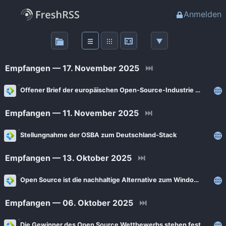
Anmelden
Über
FreshRSS
Empfangen — 17. November 2025
⏭
Haupt-Feeds
Offener Brief der europäischen Open-Source-Industrie zum EU-Digitalgipfel
Empfangen — 11. November 2025
⏭
Wichtige Feeds
Stellungnahme der OSBA zum Deutschland-Stack
Favoriten (0)
Empfangen — 13. Oktober 2025
⏭
Meine Labels
Open Source ist die nachhaltige Alternative zum Windows-11-Update
Empfangen — 06. Oktober 2025
⏭
Blogs
AdminForge
Die Gewinner des Open Source Wettbewerbs stehen fest