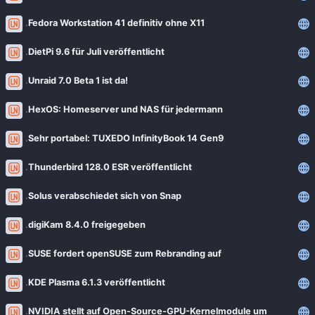
Fedora Workstation 41 definitiv ohne X11
DietPi 9.6 für Juli veröffentlicht
Unraid 7.0 Beta 1 ist da!
HexOS: Homeserver und NAS für jedermann
Sehr portabel: TUXEDO InfinityBook 14 Gen9
Thunderbird 128.0 ESR veröffentlicht
Solus verabschiedet sich von Snap
digiKam 8.4.0 freigegeben
SUSE fordert openSUSE zum Rebranding auf
KDE Plasma 6.1.3 veröffentlicht
NVIDIA stellt auf Open-Source-GPU-Kernelmodule um