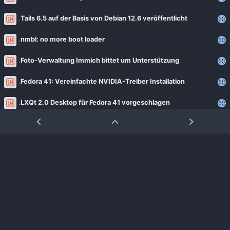
Tails 6.5 auf der Basis von Debian 12.6 veröffentlicht
nmbl: no more boot loader
Foto-Verwaltung Immich bittet um Unterstützung
Fedora 41: Vereinfachte NVIDIA-Treiber Installation
LXQt 2.0 Desktop für Fedora 41 vorgeschlagen
OpenELA automatisiert Bereitstellungsprozess
Wayland 1.23.0-1 verhindert Start von Plasma 5 in Debian
Linux Mint 22 offiziell freigegeben
Murena liefert /e/OS 2.2 mit Elternkontrolle aus
Manjaro goes immutable
Vanilla OS 2 »Orchid« stabil freigegeben