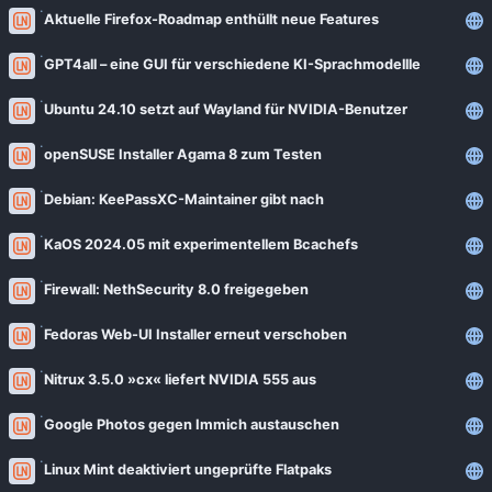
News
Aktuelle Firefox-Roadmap enthüllt neue Features
Bejonet
ComputerBase
BITblokes
GPT4all – eine GUI für verschiedene KI-Sprachmodellle
FSFE News
CANOX.NET
Ubuntu 24.10 setzt auf Wayland für NVIDIA-Benutzer
GNU/Linux.ch
Do-FOSS
openSUSE Installer Agama 8 zum Testen
Golem.de
Got tty
Debian: KeePassXC-Maintainer gibt nach
Heise Open Source
Intux
Linux-Magazin
KaOS 2024.05 mit experimentellem Bcachefs
ITrig
LinuxCommunity
Firewall: NethSecurity 8.0 freigegeben
Koflers Blog
Linuxnews.de
Linux Guides
Fedoras Web-UI Installer erneut verschoben
Linux Umsteiger
Linux Umsteiger Kanal
Nitrux 3.5.0 »cx« liefert NVIDIA 555 aus
MichlFranken
My-IT-Brain
Google Photos gegen Immich austauschen
OSB Alliance
Soeren-Hentzschel.at
Linux Mint deaktiviert ungeprüfte Flatpaks
Pro-Linux News
VNotes