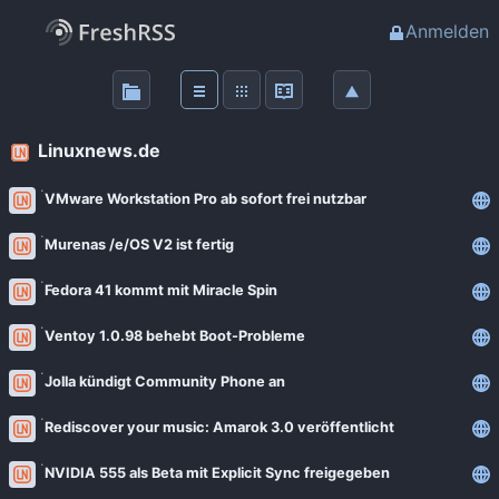
Anmelden
Über
FreshRSS
Linuxnews.de
Haupt-Feeds
VMware Workstation Pro ab sofort frei nutzbar
Murenas /e/OS V2 ist fertig
Wichtige Feeds
Fedora 41 kommt mit Miracle Spin
Favoriten (0)
Ventoy 1.0.98 behebt Boot-Probleme
Meine Labels
Jolla kündigt Community Phone an
Rediscover your music: Amarok 3.0 veröffentlicht
Blogs
NVIDIA 555 als Beta mit Explicit Sync freigegeben
AdminForge