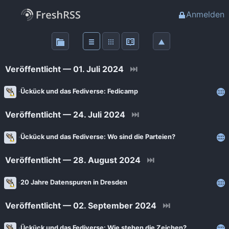
Anmelden
Über
FreshRSS
Veröffentlicht — 01. Juli 2024
⏭
Haupt-Feeds
Ückück und das Fediverse: Fedicamp
Veröffentlicht — 24. Juli 2024
⏭
Wichtige Feeds
Ückück und das Fediverse: Wo sind die Parteien?
Favoriten (0)
Veröffentlicht — 28. August 2024
⏭
Meine Labels
20 Jahre Datenspuren in Dresden
Veröffentlicht — 02. September 2024
⏭
Blogs
AdminForge
Ückück und das Fediverse: Wie stehen die Zeichen?