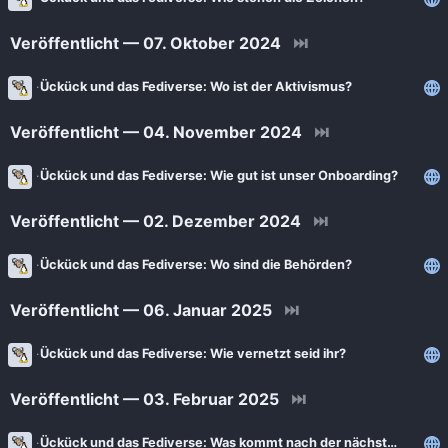
News
Bejonet
Veröffentlicht — 07. Oktober 2024
⏭
ComputerBase
BITblokes
FSFE News
Ückück und das Fediverse: Wo ist der Aktivismus?
CANOX.NET
GNU/Linux.ch
Do-FOSS
Veröffentlicht — 04. November 2024
⏭
Golem.de
Got tty
Ückück und das Fediverse: Wie gut ist unser Onboarding?
Heise Open Source
Intux
Veröffentlicht — 02. Dezember 2024
⏭
Linux-Magazin
ITrig
LinuxCommunity
Ückück und das Fediverse: Wo sind die Behörden?
Koflers Blog
Linuxnews.de
Linux Guides
Veröffentlicht — 06. Januar 2025
⏭
Linux Umsteiger
Linux Umsteiger Kanal
Ückück und das Fediverse: Wie vernetzt seid ihr?
MichlFranken
My-IT-Brain
OSB Alliance
Veröffentlicht — 03. Februar 2025
⏭
Soeren-Hentzschel.at
Pro-Linux News
Ückück und das Fediverse: Was kommt nach der nächsten Welle?
VNotes