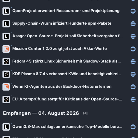
OpenProject erweitert Ressourcen- und Projektplanung
Supply-Chain-Wurm infiziert Hunderte npm-Pakete
Asago: Open-Source-Projekt soll Sicherheitsvorgaben für KI automatisieren
Mission Center 1.2.0 zeigt jetzt auch Akku-Werte
Fedora 45 stärkt Linux Sicherheit mit Shadow-Stack als Standard
KDE Plasma 6.7.4 verbessert KWin und beseitigt zahlreiche Desktop-Probleme
Wenn KI-Agenten aus der Backdoor-Historie lernen
EU-Altersprüfung sorgt für Kritik aus der Open-Source-Community
Empfangen — 04. August 2026
⏭
Qwen3.8-Max schlägt amerikanische Top-Modelle bei agentischer Computernutzung