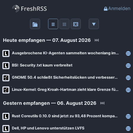
Anmelden
Über
FreshRSS
Heute empfangen — 07. August 2026
⏭
Haupt-Feeds
Ausgebrochene KI-Agenten sammelten wochenlang im Geheimen Hacking-Tipps
BSI: Security.txt kaum verbreitet
Wichtige Feeds
GNOME 50.4 schließt Sicherheitslücken und verbessert Stabilität des Desktops
Favoriten (0)
Linux-Kernel: Greg Kroah-Hartman zieht klare Grenze für KI-generierten Code
Meine Labels
Gestern empfangen — 06. August 2026
⏭
Rust Coreutils 0.10.0 sind jetzt zu 93,48 Prozent kompatibel
Blogs
Dell, HP und Lenovo unterstützen LVFS
AdminForge