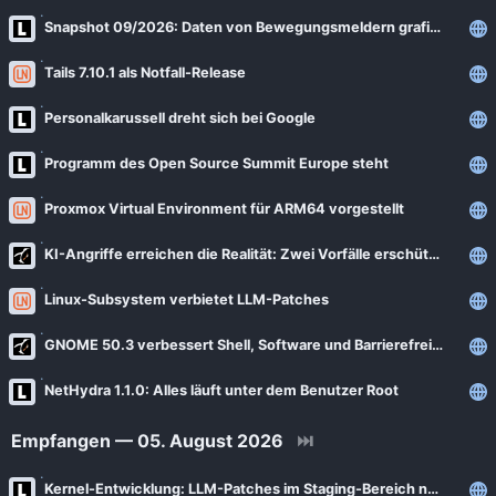
News
Bejonet
Snapshot 09/2026: Daten von Bewegungsmeldern grafisch auswerten
ComputerBase
BITblokes
Tails 7.10.1 als Notfall-Release
FSFE News
CANOX.NET
Personalkarussell dreht sich bei Google
GNU/Linux.ch
Do-FOSS
Programm des Open Source Summit Europe steht
Golem.de
Got tty
Heise Open Source
Proxmox Virtual Environment für ARM64 vorgestellt
Intux
Linux-Magazin
KI-Angriffe erreichen die Realität: Zwei Vorfälle erschüttern die Sicherheitsbranche
ITrig
LinuxCommunity
Koflers Blog
Linux-Subsystem verbietet LLM-Patches
Linuxnews.de
Linux Guides
GNOME 50.3 verbessert Shell, Software und Barrierefreiheit
Linux Umsteiger
Linux Umsteiger Kanal
NetHydra 1.1.0: Alles läuft unter dem Benutzer Root
MichlFranken
My-IT-Brain
Empfangen — 05. August 2026
⏭
OSB Alliance
Soeren-Hentzschel.at
Pro-Linux News
Kernel-Entwicklung: LLM-Patches im Staging-Bereich nun verboten
VNotes