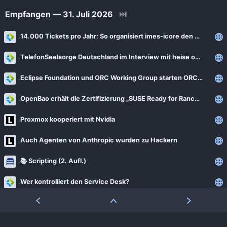
Empfangen — 31. Juli 2026
⏭
14.000 Tickets pro Jahr: So organisiert imes-icore den globalen Support
TelefonSeelsorge Deutschland im Interview mit heise online: Vertrauen lässt sich nicht outsourcen
Eclipse Foundation und ORC Working Group starten ORC Learning Hub zur Vorbereitung auf den Cyber Resilience Act
OpenBao erhält die Zertifizierung „SUSE Ready for Rancher“
Proxmox kooperiert mit Nvidia
Auch Agenten von Anthropic wurden zu Hackern
📚 Scripting (2. Aufl.)
Wer kontrolliert den Service Desk?
Adfinis und Crypto4A verkündigen Partnerschaft zur Förderung von nachhaltigem, souveränem Secrets Management
Warum Einzelkämpfer es bei der Entwicklung von Software-defined Vehicles schwer haben