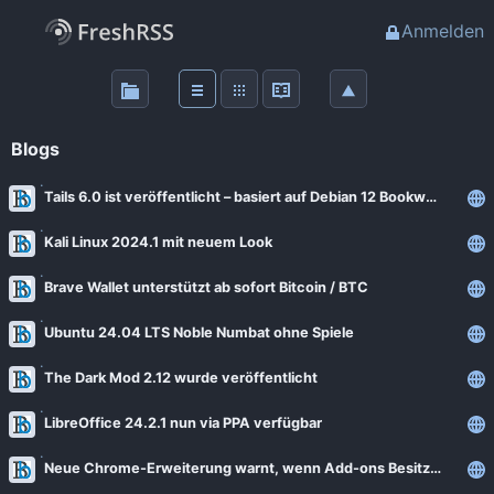
Anmelden
Über
FreshRSS
Blogs
Haupt-Feeds
Tails 6.0 ist veröffentlicht – basiert auf Debian 12 Bookworm
Kali Linux 2024.1 mit neuem Look
Wichtige Feeds
Brave Wallet unterstützt ab sofort Bitcoin / BTC
Favoriten (0)
Ubuntu 24.04 LTS Noble Numbat ohne Spiele
Meine Labels
The Dark Mod 2.12 wurde veröffentlicht
LibreOffice 24.2.1 nun via PPA verfügbar
Blogs
Neue Chrome-Erweiterung warnt, wenn Add-ons Besitzer wechseln
AdminForge