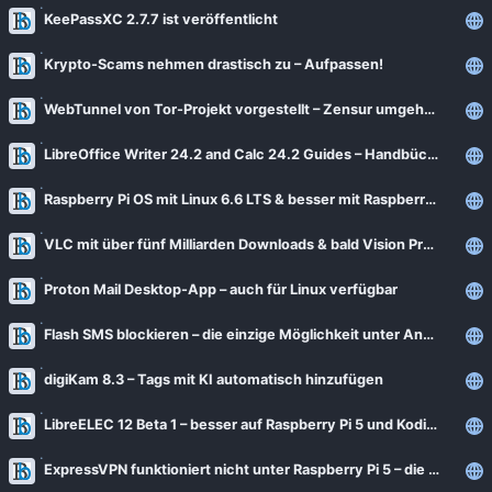
News
KeePassXC 2.7.7 ist veröffentlicht
Bejonet
ComputerBase
BITblokes
Krypto-Scams nehmen drastisch zu – Aufpassen!
FSFE News
CANOX.NET
WebTunnel von Tor-Projekt vorgestellt – Zensur umgehen
GNU/Linux.ch
Do-FOSS
LibreOffice Writer 24.2 and Calc 24.2 Guides – Handbücher sind da
Golem.de
Got tty
Raspberry Pi OS mit Linux 6.6 LTS & besser mit Raspberry PI 5
Heise Open Source
Intux
Linux-Magazin
VLC mit über fünf Milliarden Downloads & bald Vision Pro App
ITrig
LinuxCommunity
Proton Mail Desktop-App – auch für Linux verfügbar
Koflers Blog
Linuxnews.de
Linux Guides
Flash SMS blockieren – die einzige Möglichkeit unter Android
Linux Umsteiger
Linux Umsteiger Kanal
digiKam 8.3 – Tags mit KI automatisch hinzufügen
MichlFranken
My-IT-Brain
LibreELEC 12 Beta 1 – besser auf Raspberry Pi 5 und Kodi 21
OSB Alliance
Soeren-Hentzschel.at
ExpressVPN funktioniert nicht unter Raspberry Pi 5 – die Lösung
Pro-Linux News
VNotes