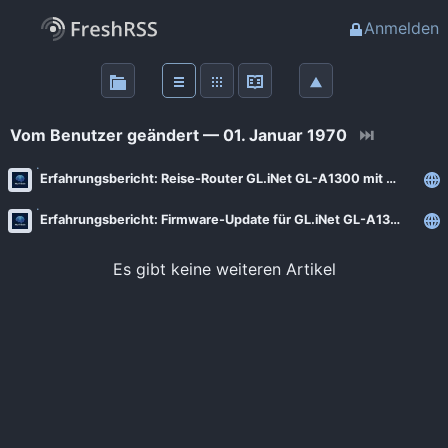
Anmelden
Über
FreshRSS
Vom Benutzer geändert — 01. Januar 1970
⏭
Haupt-Feeds
Erfahrungsbericht: Reise-Router GL.iNet GL-A1300 mit OpenWrt
Erfahrungsbericht: Firmware-Update für GL.iNet GL-A1300 mit OpenWrt
Wichtige Feeds
Es gibt keine weiteren Artikel
Favoriten (0)
Meine Labels
Blogs
AdminForge