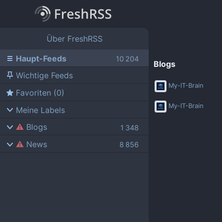
Über FreshRSS
Haupt-Feeds
Blogs
Wichtige Feeds
My-IT-Brain
Favoriten (0)
My-IT-Brain
Meine Labels
Blogs
News
AdminForge
ComputerBase
Bejonet
FSFE News
BITblokes
GNU/Linux.ch
CANOX.NET
Golem.de
Do-FOSS