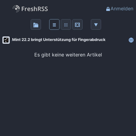
Anmelden
Über
FreshRSS
Mint 22.2 bringt Unterstützung für Fingerabdruck
Haupt-Feeds
Es gibt keine weiteren Artikel
Wichtige Feeds
Favoriten (0)
Meine Labels
Blogs
AdminForge