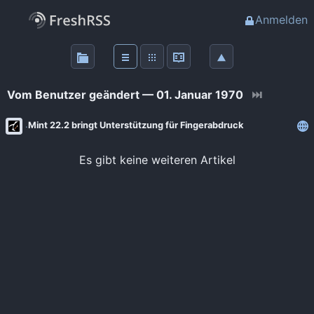
Anmelden
Über
FreshRSS
Vom Benutzer geändert — 01. Januar 1970
⏭
Haupt-Feeds
Mint 22.2 bringt Unterstützung für Fingerabdruck
Wichtige Feeds
Es gibt keine weiteren Artikel
Favoriten (0)
Meine Labels
Blogs
AdminForge