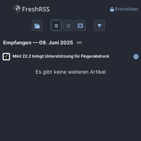
Anmelden
Über
FreshRSS
Empfangen — 09. Juni 2025
⏭
Haupt-Feeds
Mint 22.2 bringt Unterstützung für Fingerabdruck
Wichtige Feeds
Es gibt keine weiteren Artikel
Favoriten (0)
Meine Labels
Blogs
AdminForge