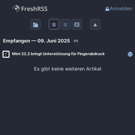
Anmelden
Über
FreshRSS
Empfangen — 09. Juni 2025
⏭
Haupt-Feeds
Mint 22.2 bringt Unterstützung für Fingerabdruck
Wichtige Feeds
Es gibt keine weiteren Artikel
Favoriten (0)
Meine Labels
Blogs
AdminForge