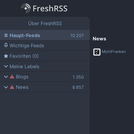
Über FreshRSS
Haupt-Feeds
News
Wichtige Feeds
MichlFranken
Favoriten (0)
Meine Labels
Blogs
News
AdminForge
ComputerBase
Bejonet
FSFE News
BITblokes
GNU/Linux.ch
CANOX.NET
Golem.de
Do-FOSS