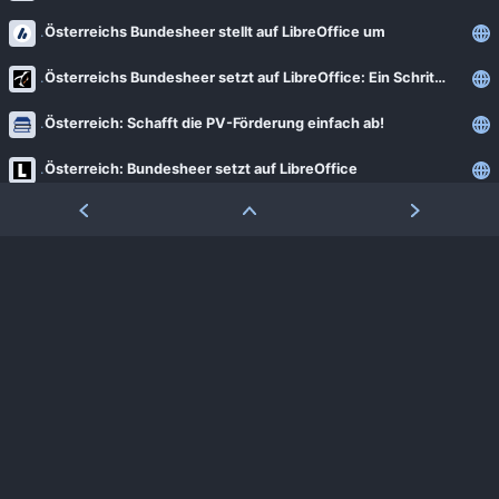
Österreichs Bundesheer stellt auf LibreOffice um
Österreichs Bundesheer setzt auf LibreOffice: Ein Schritt zur digitalen Unabhängigkeit
Österreich: Schafft die PV-Förderung einfach ab!
Österreich: Bundesheer setzt auf LibreOffice
Ökodesign: EU bringt neue Kennzeichnungen für mobile Geräte
Öffentlicher Sektor: Bei neuer Software wird Open Source zum Standard
Öffentliche Verwaltung: Ruf nach klaren Kriterien zur Open-Source-Beschaffung
Ärzte haften für Falschaussagen ihrer KI
»Windows Subsystem for Linux 2« unterstützt GUI-Anwendungen
»Just the Browser« entschlackt Desktop-Browser
»Humble Cities: Skylines Bundle« vorgestellt