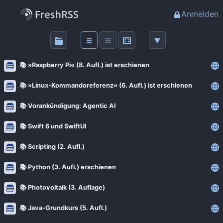
Anmelden
Über
FreshRSS
📚 »Raspberry Pi« (8. Aufl.) ist erschienen
Haupt-Feeds
📚 »Linux-Kommandoreferenz« (6. Aufl.) ist erschienen
📚 Vorankündigung: Agentic AI
Wichtige Feeds
📚 Swift 6 und SwiftUI
Favoriten (0)
📚 Scripting (2. Aufl.)
📚 Python (3. Aufl.) erschienen
Meine Labels
📚 Photovoltaik (3. Auflage)
Blogs
📚 Java-Grundkurs (5. Aufl.)
AdminForge