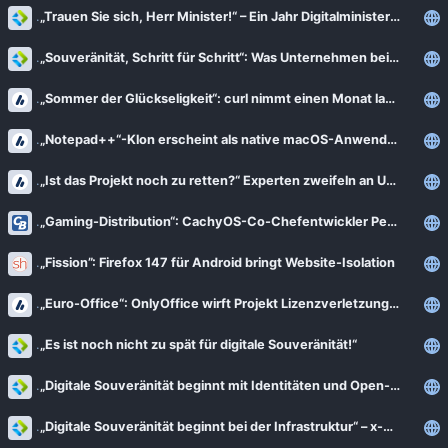
„Trauen Sie sich, Herr Minister!“ – Ein Jahr Digitalministerium – Branchenverband OSBA zieht Bilanz
„Souveränität, Schritt für Schritt“: Was Unternehmen bei ihrer Datenstrategie beachten sollten
„Sommer der Glückseligkeit“: curl nimmt einen Monat lang keine Bug-Reports an
„Notepad++“-Klon erscheint als native macOS-Anwendung – Streit mit Entwickler
„Ist das Projekt noch zu retten?“ Experten zweifeln an Umsetzung der EUDI-Wallet
„Gaming-Distribution“: CachyOS-Co-Chefentwickler Peter Jung im Interview
„Fission”: Firefox 147 für Android bringt Website-Isolation
„Euro-Office“: OnlyOffice wirft Projekt Lizenzverletzungen vor
„Es ist noch nicht zu spät für digitale Souveränität!“
„Digitale Souveränität beginnt mit Identitäten und Open-Source-Software.“
„Digitale Souveränität beginnt bei der Infrastruktur“ – x-cellent technologies im Interview